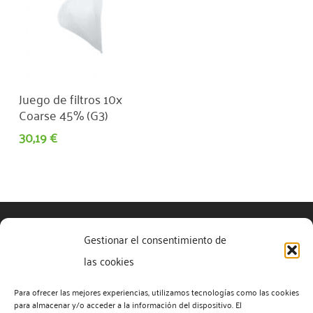
Añadir Al Carrito
Juego de filtros 10x
Coarse 45% (G3)
30,19
€
Gestionar el consentimiento de
Política de privacidad
las cookies
Política de cookies (UE)
Para ofrecer las mejores experiencias, utilizamos tecnologías como las cookies
para almacenar y/o acceder a la información del dispositivo. El
Acerca de este sitio Web
Contacto