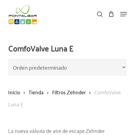
Skip
Menu
to
search
main
content
ComfoValve Luna E
Inicio
Tienda
Filtros Zehnder
ComfoValve
Luna E
La nueva válvula de aire de escape Zehnder